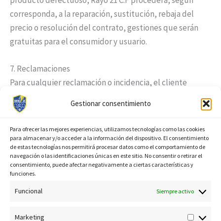
corresponda, a la reparación, sustitución, rebaja del
precio o resolución del contrato, gestiones que serán
gratuitas para el consumidor y usuario.
7. Reclamaciones
Para cualquier reclamación o incidencia, el cliente
Marketin
puede dirigirse a Rayo 21 C.F a través del correo
Gestionar consentimiento
electrónico
info@rayo21cf.com
o por escrito a la
dirección postal
Alejandro Pedrosa 72 bajo
Para ofrecer las mejores experiencias, utilizamos tecnologías como las cookies
32001 Ourense
.
para almacenar y/o acceder a la información del dispositivo. El consentimiento
de estas tecnologías nos permitirá procesar datos como el comportamiento de
navegación o las identificaciones únicas en este sitio. No consentir o retirar el
8. Legislación Aplicable y Jurisdicción
consentimiento, puede afectar negativamente a ciertas características y
funciones.
Las presentes Condiciones Generales de Contratación se
Funcional
rigen por la legislación española. Para la resolución de
Siempre activo
cualquier conflicto o litigio derivado de estas
Marketing
condiciones, las partes se someten a la jurisdicción de