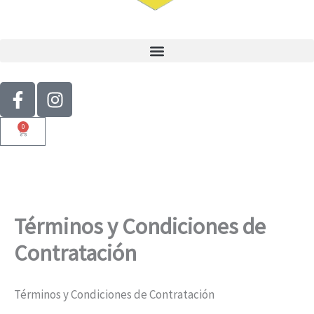
F
I
a
n
c
s
0
Cart
e
t
b
a
o
g
o
r
k
a
Términos y Condiciones de
-
m
f
Contratación
Términos y Condiciones de Contratación